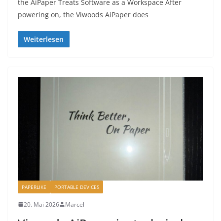
the AiPaper Treats Software as a Workspace After
powering on, the Viwoods AiPaper does
Weiterlesen
PAPERLIKE
PORTABLE DEVICES
20. Mai 2026
Marcel