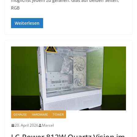
möglichst jedem zu gefallen. Glas auf beiden Seiten,
RGB
Weiterlesen
GEHÄUSE
HARDWARE
TOWER
20. April 2026
Marcel
LC-Power 812W Quartz Vision im