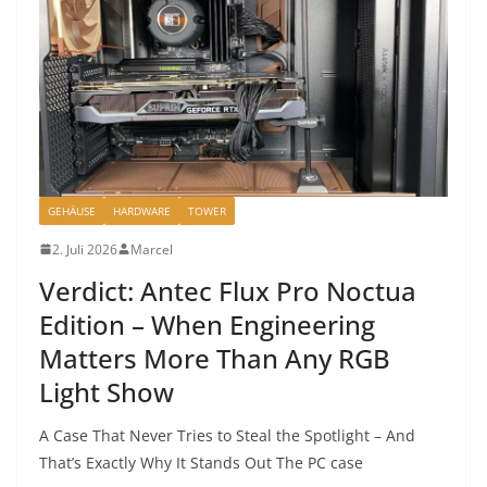
GEHÄUSE
HARDWARE
TOWER
2. Juli 2026
Marcel
Verdict: Antec Flux Pro Noctua
Edition – When Engineering
Matters More Than Any RGB
Light Show
A Case That Never Tries to Steal the Spotlight – And
That’s Exactly Why It Stands Out The PC case