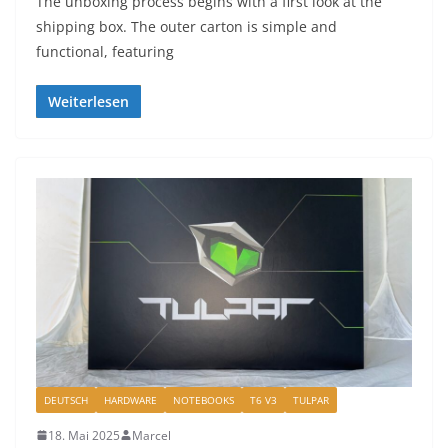
The unboxing process begins with a first look at the
shipping box. The outer carton is simple and
functional, featuring
Weiterlesen
DEUTSCH
HARDWARE
NOTEBOOKS
T6 V3
TULPAR
18. Mai 2025
Marcel