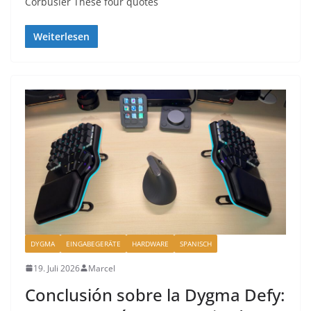
Corbusier These four quotes
Weiterlesen
DYGMA
EINGABEGERÄTE
HARDWARE
SPANISCH
19. Juli 2026
Marcel
Conclusión sobre la Dygma Defy: