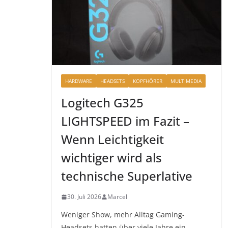
HARDWARE
HEADSETS
KOPFHÖRER
MULTIMEDIA
Logitech G325
LIGHTSPEED im Fazit –
Wenn Leichtigkeit
wichtiger wird als
technische Superlative
30. Juli 2026
Marcel
Weniger Show, mehr Alltag Gaming-
Headsets hatten über viele Jahre ein