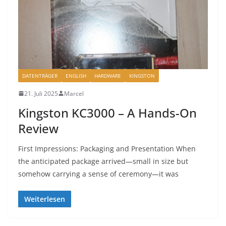
DATENTRÄGER
ENGLISH
HARDWARE
KINGSTON
21. Juli 2025
Marcel
Kingston KC3000 – A Hands-On
Review
First Impressions: Packaging and Presentation When
the anticipated package arrived—small in size but
somehow carrying a sense of ceremony—it was
Weiterlesen