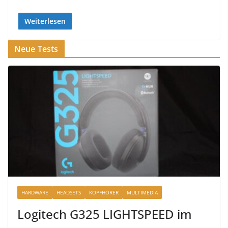
Weiterlesen
Neue Tests
HARDWARE
HEADSETS
KOPFHÖRER
MULTIMEDIA
Logitech G325 LIGHTSPEED im