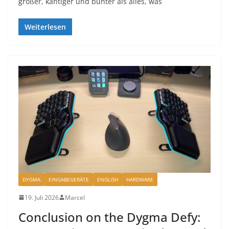
größer, kantiger und bunter als alles, was
Weiterlesen
DYGMA
EINGABEGERÄTE
ENGLISH
HARDWARE
19. Juli 2026
Marcel
Conclusion on the Dygma Defy: