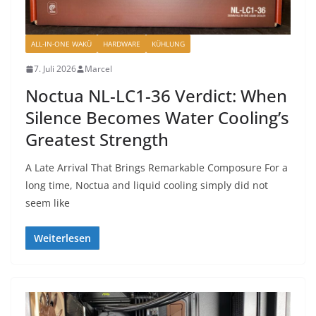
ALL-IN-ONE WAKÜ
HARDWARE
KÜHLUNG
7. Juli 2026
Marcel
Noctua NL-LC1-36 Verdict: When
Silence Becomes Water Cooling’s
Greatest Strength
A Late Arrival That Brings Remarkable Composure For a
long time, Noctua and liquid cooling simply did not
seem like
Weiterlesen