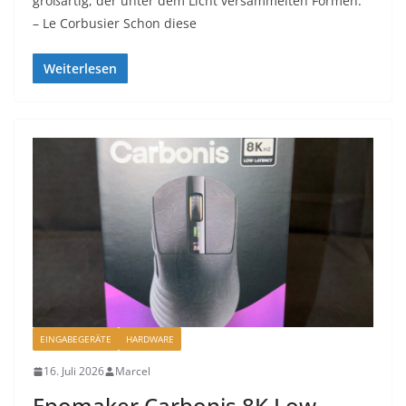
großartig, der unter dem Licht versammelten Formen.“
– Le Corbusier Schon diese
Weiterlesen
EINGABEGERÄTE
HARDWARE
16. Juli 2026
Marcel
Epomaker Carbonis 8K Low