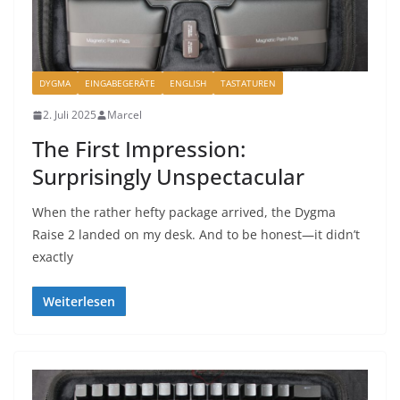
DYGMA
EINGABEGERÄTE
ENGLISH
TASTATUREN
2. Juli 2025
Marcel
The First Impression:
Surprisingly Unspectacular
When the rather hefty package arrived, the Dygma
Raise 2 landed on my desk. And to be honest—it didn’t
exactly
Weiterlesen