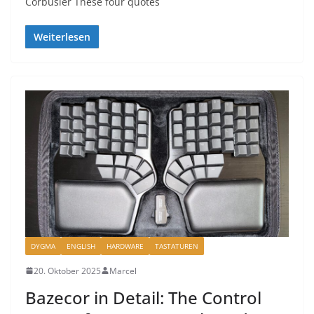
Corbusier These four quotes
Weiterlesen
DYGMA
ENGLISH
HARDWARE
TASTATUREN
20. Oktober 2025
Marcel
Bazecor in Detail: The Control