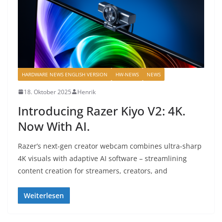
HARDWARE NEWS ENGLISH VERSION
HW-NEWS
NEWS
18. Oktober 2025
Henrik
Introducing Razer Kiyo V2: 4K.
Now With AI.
Razer’s next-gen creator webcam combines ultra-sharp
4K visuals with adaptive AI software – streamlining
content creation for streamers, creators, and
Weiterlesen