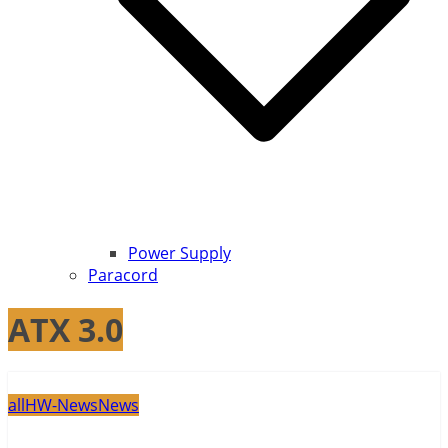
Power Supply
Paracord
ATX 3.0
all
HW-News
News