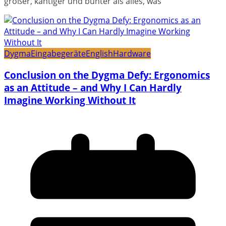
größer, kantiger und bunter als alles, was
Dygma
Eingabegeräte
English
Hardware
Conclusion on the Dygma Defy: Ergonomics
as an Attitude – and Why I Can Hardly
Imagine Working Without It