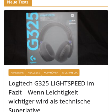
Neue Tests
HARDWARE
HEADSETS
KOPFHÖRER
MULTIMEDIA
Logitech G325 LIGHTSPEED im
Fazit – Wenn Leichtigkeit
wichtiger wird als technische
Superlative