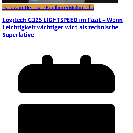
Hardware
Headsets
Kopfhörer
Multimedia
Logitech G325 LIGHTSPEED im Fazit – Wenn
Leichtigkeit wichtiger wird als technische
Superlative