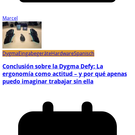
Marcel
Dygma
Eingabegeräte
Hardware
Spanisch
Conclusión sobre la Dygma Defy: La
ergonomía como actitud – y por qué apenas
puedo imaginar trabajar sin ella