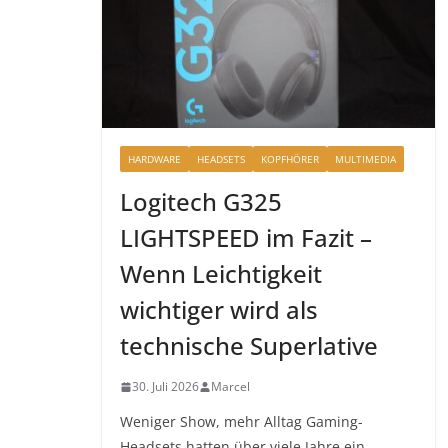
HARDWARE
HEADSETS
KOPFHÖRER
MULTIMEDIA
Logitech G325
LIGHTSPEED im Fazit –
Wenn Leichtigkeit
wichtiger wird als
technische Superlative
30. Juli 2026
Marcel
Weniger Show, mehr Alltag Gaming-
Headsets hatten über viele Jahre ein