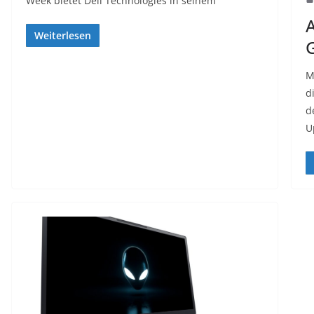
Week bietet Dell Technologies in seinem
A
Weiterlesen
M
d
d
U