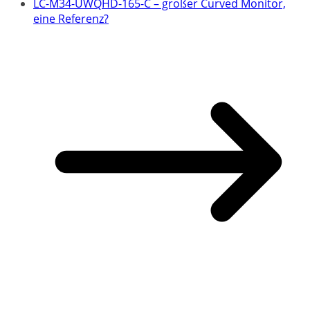
LC-M34-UWQHD-165-C – großer Curved Monitor,
eine Referenz?