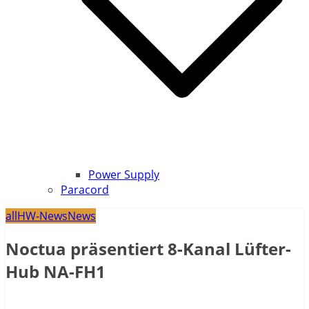
Power Supply
Paracord
all
HW-News
News
Noctua präsentiert 8-Kanal Lüfter-
Hub NA-FH1