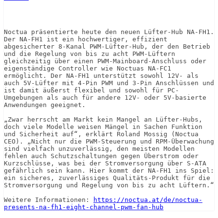
Noctua präsentierte heute den neuen Lüfter-Hub NA-FH1. 
Der NA-FH1 ist ein hochwertiger, effizient 
abgesicherter 8-Kanal PWM-Lüfter-Hub, der den Betrieb 
und die Regelung von bis zu acht PWM-Lüftern 
gleichzeitig über einen PWM-Mainboard-Anschluss oder 
eigenständige Controller wie Noctuas NA-FC1 
ermöglicht. Der NA-FH1 unterstützt sowohl 12V- als 
auch 5V-Lüfter mit 4-Pin PWM und 3-Pin Anschlüssen und 
ist damit äußerst flexibel und sowohl für PC-
Umgebungen als auch für andere 12V- oder 5V-basierte 
Anwendungen geeignet.

„Zwar herrscht am Markt kein Mangel an Lüfter-Hubs, 
doch viele Modelle weisen Mängel in Sachen Funktion 
und Sicherheit auf“, erklärt Roland Mossig (Noctua 
CEO). „Nicht nur die PWM-Steuerung und RPM-Überwachung 
sind vielfach unzuverlässig, den meisten Modellen 
fehlen auch Schutzschaltungen gegen Überstrom oder 
Kurzschlüsse, was bei der Stromversorgung über S-ATA 
gefährlich sein kann. Hier kommt der NA-FH1 ins Spiel: 
ein sicheres, zuverlässiges Qualitäts-Produkt für die 
Stromversorgung und Regelung von bis zu acht Lüftern.“

Weitere Informationen: 
https://noctua.at/de/noctua-
presents-na-fh1-eight-channel-pwm-fan-hub