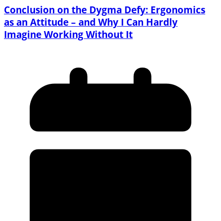
Conclusion on the Dygma Defy: Ergonomics
as an Attitude – and Why I Can Hardly
Imagine Working Without It