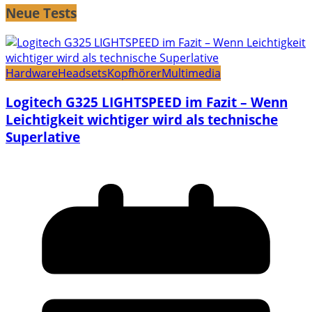
Neue Tests
Hardware
Headsets
Kopfhörer
Multimedia
Logitech G325 LIGHTSPEED im Fazit – Wenn
Leichtigkeit wichtiger wird als technische
Superlative