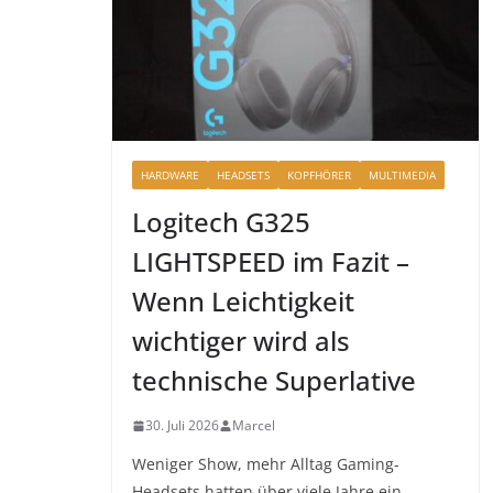
HARDWARE
HEADSETS
KOPFHÖRER
MULTIMEDIA
Logitech G325
LIGHTSPEED im Fazit –
Wenn Leichtigkeit
wichtiger wird als
technische Superlative
30. Juli 2026
Marcel
Weniger Show, mehr Alltag Gaming-
Headsets hatten über viele Jahre ein