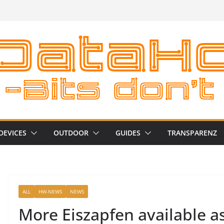
DEVICES
OUTDOOR
GUIDES
TRANSPARENZ
ALL
HW-NEWS
NEWS
More Eiszapfen available as