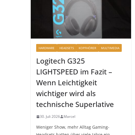
HARDWARE
HEADSETS
KOPFHÖRER
MULTIMEDIA
Logitech G325
LIGHTSPEED im Fazit –
Wenn Leichtigkeit
wichtiger wird als
technische Superlative
30. Juli 2026
Marcel
Weniger Show, mehr Alltag Gaming-
Headsets hatten über viele Jahre ein