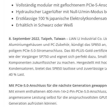
Vollständig modular mit geflochtenem PCIe-5-Ansc
Hydraulischer Lagerlüfter mit Null-U/min-Modus be
Erstklassige 100 % japanische Elektrolytkondensa
Erhältlich in Schwarz oder Weiß
8. September 2022, Taipeh, Taiwan
– LIAN LI Industrial Co. L
Aluminiumgehäusen und PC-Zubehör, kündigt das SP850 an, e
poligem PCIe-5.0-Stromanschluss. Das 80-PLUS-Gold-zertifiz
wie der Vorgänger SP750 und eignet sich perfekt dazu, Smal
Komponenten zukunftssicher zu machen. Hergestellt mit hoc
Kondensatoren, bietet das SP850 lautlose und zuverlässige 
40 % Last.
Mit PCIe-5.0-Anschluss für die nächste Generation gewappn
Mit einem enthaltenen 400-mm-14+2-Pin-PCIe-5.0-Anschluss, d
angemessene Leistung selbst für die anspruchsvollsten GPUS
Generation aufrüsten können.