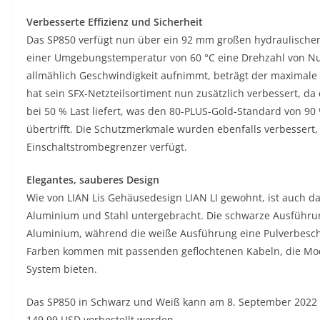
Verbesserte Effizienz und Sicherheit
Das SP850 verfügt nun über ein 92 mm großen hydraulischen 
einer Umgebungstemperatur von 60 °C eine Drehzahl von Nul
allmählich Geschwindigkeit aufnimmt, beträgt der maximale 
hat sein SFX-Netzteilsortiment nun zusätzlich verbessert, da
bei 50 % Last liefert, was den 80-PLUS-Gold-Standard von 90 
übertrifft. Die Schutzmerkmale wurden ebenfalls verbessert
Einschaltstrombegrenzer verfügt.
Elegantes, sauberes Design
Wie von LIAN Lis Gehäusedesign LIAN LI gewohnt, ist auch 
Aluminium und Stahl untergebracht. Die schwarze Ausführun
Aluminium, während die weiße Ausführung eine Pulverbeschi
Farben kommen mit passenden geflochtenen Kabeln, die Modul
System bieten.
Das SP850 in Schwarz und Weiß kann am 8. September 2022
149,99 USD vorbestellt werden.