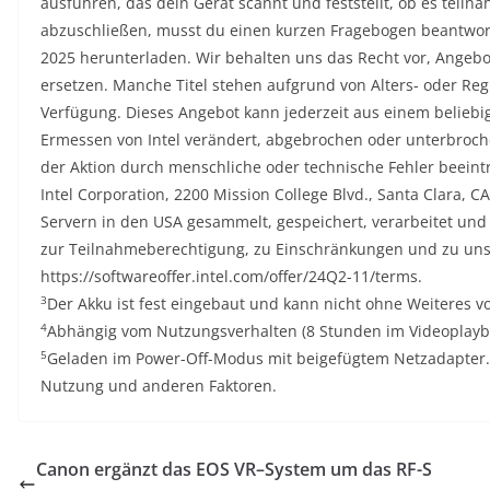
ausführen, das dein Gerät scannt und feststellt, ob es teil
abzuschließen, musst du einen kurzen Fragebogen beantwort
2025 herunterladen. Wir behalten uns das Recht vor, Angebot
ersetzen. Manche Titel stehen aufgrund von Alters- oder R
Verfügung. Dieses Angebot kann jederzeit aus einem belie
Ermessen von Intel verändert, abgebrochen oder unterbroche
der Aktion durch menschliche oder technische Fehler beeint
Intel Corporation, 2200 Mission College Blvd., Santa Clara, 
Servern in den USA gesammelt, gespeichert, verarbeitet und
zur Teilnahmeberechtigung, zu Einschränkungen und zu unse
https://softwareoffer.intel.com/offer/24Q2-11/terms.
3
Der Akku ist fest eingebaut und kann nicht ohne Weiteres 
4
Abhängig vom Nutzungsverhalten (8 Stunden im Videoplayb
5
Geladen im Power-Off-Modus mit beigefügtem Netzadapter. A
Nutzung und anderen Faktoren.
Canon ergänzt das EOS VR–System um das RF-S