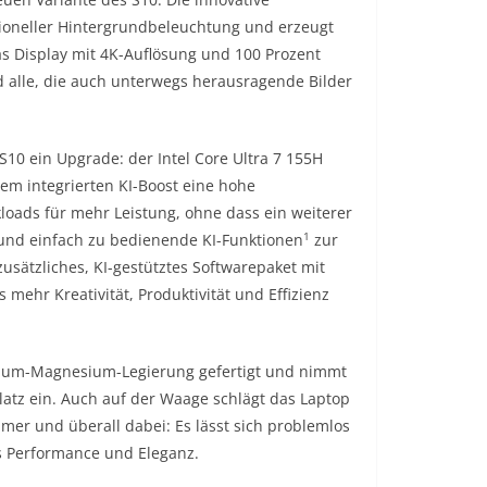
itioneller Hintergrundbeleuchtung und erzeugt
as Display mit 4K-Auflösung und 100 Prozent
d alle, die auch unterwegs herausragende Bilder
0 ein Upgrade: der Intel Core Ultra 7 155H
dem integrierten KI-Boost eine hohe
loads für mehr Leistung, ohne dass ein weiterer
1
 und einfach zu bedienende KI-Funktionen
zur
usätzliches, KI-gestütztes Softwarepaket mit
mehr Kreativität, Produktivität und Effizienz
nium-Magnesium-Legierung gefertigt und nimmt
tz ein. Auch auf der Waage schlägt das Laptop
er und überall dabei: Es lässt sich problemlos
s Performance und Eleganz.