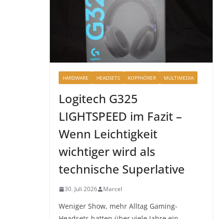
HARDWARE
HEADSETS
KOPFHÖRER
MULTIMEDIA
Logitech G325
LIGHTSPEED im Fazit –
Wenn Leichtigkeit
wichtiger wird als
technische Superlative
30. Juli 2026
Marcel
Weniger Show, mehr Alltag Gaming-
Headsets hatten über viele Jahre ein