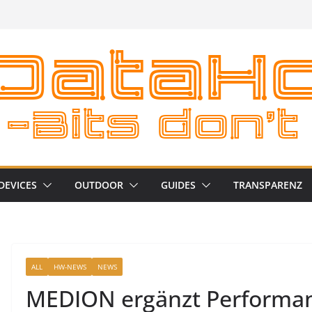
DEVICES
OUTDOOR
GUIDES
TRANSPARENZ
ALL
HW-NEWS
NEWS
MEDION ergänzt Performan