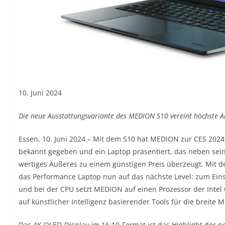
10. Juni 2024
Die neue Ausstattungsvariante des MEDION S10 vereint höchste 
Essen, 10. Juni 2024 – Mit dem S10 hat MEDION zur CES 2024
bekannt gegeben und ein Laptop präsentiert, das neben seine
wertiges Äußeres zu einem günstigen Preis überzeugt. Mit 
das Performance Laptop nun auf das nächste Level: zum Ein
und bei der CPU setzt MEDION auf einen Prozessor der Intel
auf künstlicher Intelligenz basierender Tools für die breite
Das 4K OLED-Display im 16:10-Format ist das Highlight der n