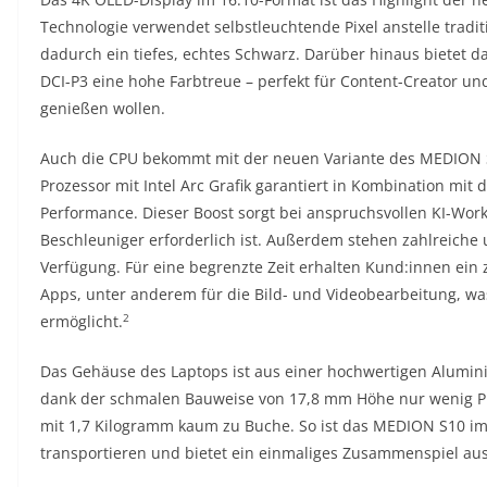
Technologie verwendet selbstleuchtende Pixel anstelle trad
dadurch ein tiefes, echtes Schwarz. Darüber hinaus bietet d
DCI-P3 eine hohe Farbtreue – perfekt für Content-Creator un
genießen wollen.
Auch die CPU bekommt mit der neuen Variante des MEDION S1
Prozessor mit Intel Arc Grafik garantiert in Kombination mit 
Performance. Dieser Boost sorgt bei anspruchsvollen KI-Work
Beschleuniger erforderlich ist. Außerdem stehen zahlreiche
Verfügung. Für eine begrenzte Zeit erhalten Kund:innen ein z
Apps, unter anderem für die Bild- und Videobearbeitung, was 
2
ermöglicht.
Das Gehäuse des Laptops ist aus einer hochwertigen Alumi
dank der schmalen Bauweise von 17,8 mm Höhe nur wenig Pla
mit 1,7 Kilogramm kaum zu Buche. So ist das MEDION S10 imm
transportieren und bietet ein einmaliges Zusammenspiel au