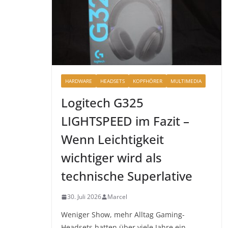
HARDWARE
HEADSETS
KOPFHÖRER
MULTIMEDIA
Logitech G325
LIGHTSPEED im Fazit –
Wenn Leichtigkeit
wichtiger wird als
technische Superlative
30. Juli 2026
Marcel
Weniger Show, mehr Alltag Gaming-
Headsets hatten über viele Jahre ein