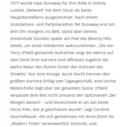
1977 wurde Faye Dunaway für ihre Rolle in Sidney
Lumets „Network“ mit dem Oscar als beste
Hauptdarstellerin ausgezeichnet. Nach einem
Gratulations- und Partymarathon fiel Dunaway erst um
drei Uhr morgens ins Bett, stand aber bereits
dreieinhalb Stunden später am Pool des Beverly Hills
Hotels, um einen Fototermin wahrzunehmen. „Die von
Terry O’Neill gemachte Aufnahme zeigt die Aktrice auf
dem Zenit ihrer Karriere und offenbart zugleich die
wahre Natur des Ruhms hinter den Kulissen des
Showbiz. Nur eine einzige, kurze Nacht trennen den
größten Karriere-Erfolg vom Tagesgeschäft, eine leichte
Melancholie liegt über der gesamten Szene. O’Neill
verpasste dem Bild nicht umsonst den Spitznamen ‚Der
Morgen danach‘ – und bezeichnete es als das beste
Oscar-Foto, das je geschossen wurde“, sagt Caroline
Guschelbauer, die sich gemeinsam mit Anna Zimm für
„Modern Times“ verantwortlich zeichnet, und