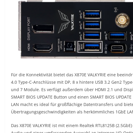
Für die Konnektivität bietet das X870E VALKYRIE eine beein
4.0 Type-C-Anschlüsse mit DP, 8 x hintere USB 3.2 Gen2 Type
und 7 Module. Es verfügt außerdem über HDMI 2.1 und Displ
SMART BIOS UPDATE Button und einen SMART BIOS UPDATE U
LAN macht es ideal für großflächige Datentransfers und biete
Übertragungsgeschwindigkeiten als herkömmliches 1GbE LA
Das X870E VALKYRIE ist mit einem Realtek RTL8125B (2.5GbE) 
Audio und einer umfassenden Auswahl an internen I/O-Optio