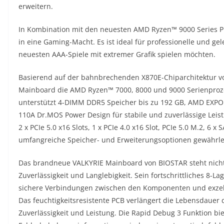
erweitern.
In Kombination mit den neuesten AMD Ryzen™ 9000 Series P
in eine Gaming-Macht. Es ist ideal für professionelle und ge
neuesten AAA-Spiele mit extremer Grafik spielen möchten.
Basierend auf der bahnbrechenden X870E-Chiparchitektur v
Mainboard die AMD Ryzen™ 7000, 8000 und 9000 Serienproze
unterstützt 4-DIMM DDR5 Speicher bis zu 192 GB, AMD EXPO
110A Dr.MOS Power Design für stabile und zuverlässige Leis
2 x PCIe 5.0 x16 Slots, 1 x PCIe 4.0 x16 Slot, PCIe 5.0 M.2, 6
umfangreiche Speicher- und Erweiterungsoptionen gewährlei
Das brandneue VALKYRIE Mainboard von BIOSTAR steht nicht 
Zuverlässigkeit und Langlebigkeit. Sein fortschrittliches 8-
sichere Verbindungen zwischen den Komponenten und exzelle
Das feuchtigkeitsresistente PCB verlängert die Lebensdauer
Zuverlässigkeit und Leistung. Die Rapid Debug 3 Funktion bie