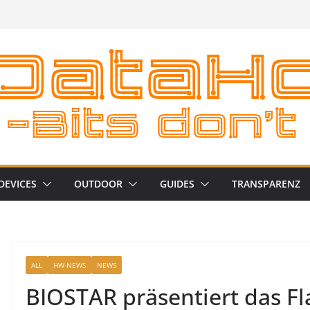
DEVICES
OUTDOOR
GUIDES
TRANSPARENZ
ALL
HW-NEWS
NEWS
BIOSTAR präsentiert das F