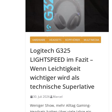
HARDWARE
HEADSETS
KOPFHÖRER
MULTIMEDIA
Logitech G325
LIGHTSPEED im Fazit –
Wenn Leichtigkeit
wichtiger wird als
technische Superlative
30. Juli 2026
Marcel
Weniger Show, mehr Alltag Gaming-
Headsets hatten über viele Jahre ein