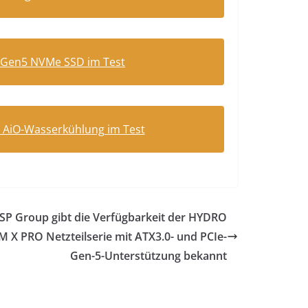
e Gen5 NVMe SSD im Test
INF AiO-Wasserkühlung im Test
SP Group gibt die Verfügbarkeit der HYDRO
M X PRO Netzteilserie mit ATX3.0- und PCIe-
Gen-5-Unterstützung bekannt