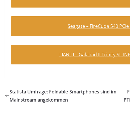
Seagate – FireCuda 540 PCI
LIAN LI – Galahad II Trinity SL-
Statista Umfrage: Foldable-Smartphones sind im
F
Mainstream angekommen
PT