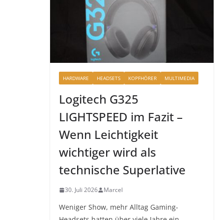
HARDWARE
HEADSETS
KOPFHÖRER
MULTIMEDIA
Logitech G325
LIGHTSPEED im Fazit –
Wenn Leichtigkeit
wichtiger wird als
technische Superlative
30. Juli 2026
Marcel
Weniger Show, mehr Alltag Gaming-
Headsets hatten über viele Jahre ein