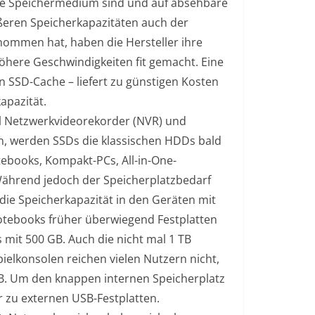
ste Speichermedium sind und auf absehbare
ßeren Speicherkapazitäten auch der
mmen hat, haben die Hersteller ihre
here Geschwindigkeiten fit gemacht. Eine
n SSD-Cache – liefert zu günstigen Kosten
apazität.
hl Netzwerkvideorekorder (NVR) und
en, werden SSDs die klassischen HDDs bald
ebooks, Kompakt-PCs, All-in-One-
ährend jedoch der Speicherplatzbedarf
 die Speicherkapazität in den Geräten mit
otebooks früher überwiegend Festplatten
s mit 500 GB. Auch die nicht mal 1 TB
ielkonsolen reichen vielen Nutzern nicht,
GB. Um den knappen internen Speicherplatz
 zu externen USB-Festplatten.