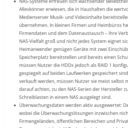
NAS-Systeme erfreuen sich wachsender Beliebtheit
Alleskönner erwiesen, die in Haushalten die wertvo
Medienserver Musik- und Videoinhalte bereitstel
übernehmen. In kleinen Firmen und Heimbüros he
Firmendaten und dem Datenaustausch – ihre Verbrei
NAS-Vielfalt groß und nicht jedes System eignet si
Heimanwender genügen Geräte mit zwei Einschübe
Speicherplatz bereitstellen und bereits einen Schu
müssen Nutzer die HDDs jedoch als RAID 1 konfigu
gespiegelt auf beiden Laufwerken gespeichert sind
verkauft werden, müssen Nutzer sie meist selbst mi
darauf achten, zu den NAS-Serien der Hersteller zu
Schreiblasten in einem NAS ausgelegt sind.
Überwachungsdaten werden aktiv ausgewertet: D
wobei die Überwachungslösungen inzwischen nic
Firmengeländen, öffentlichen Bereichen und Priva