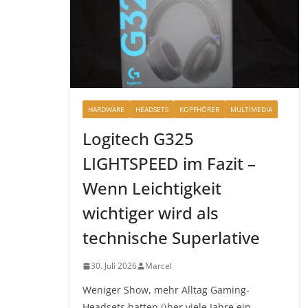
HARDWARE
HEADSETS
KOPFHÖRER
MULTIMEDIA
Logitech G325
LIGHTSPEED im Fazit –
Wenn Leichtigkeit
wichtiger wird als
technische Superlative
30. Juli 2026
Marcel
Weniger Show, mehr Alltag Gaming-
Headsets hatten über viele Jahre ein