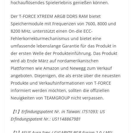
hochauflösendes Spielerlebnis genießen können.
Der T-FORCE XTREEM ARGB DDR5 RAM bietet
Speichermodule mit Frequenzen von 7600, 8000 und
8200 MHz, unterstützt einen On-die ECC-
Fehlerkorrekturmechanismus und bietet eine
umfassende lebenslange Garantie für das Produkt in
der ersten Welle der Produkteinführung. Das Produkt
wird ab Ende März auf nordamerikanischen
Plattformen wie Amazon und Newegg zum Verkauf
angeboten. Diejenigen, die als erste über die neuesten
Produkte und Verkaufsinformationen von T-FORCE
informiert werden möchten, sollten die offiziellen
Neuigkeiten von TEAMGROUP nicht verpassen.
【1】Erfindungspatent Nr. in Taiwan: I751093; US
Erfindungspatent Nr.: US11488679B1
【2】ASUS Aura Sync / GIGABYTE RGB Fusion 2.0 / MSI