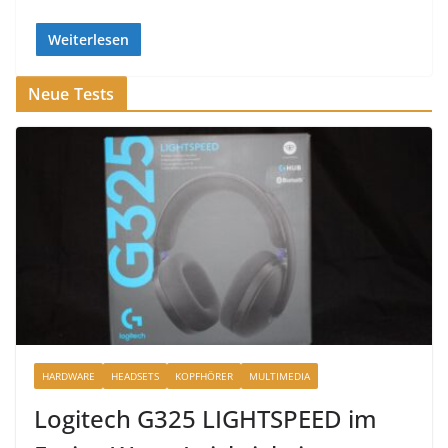
Weiterlesen
Neue Tests
HARDWARE
HEADSETS
KOPFHÖRER
MULTIMEDIA
Logitech G325 LIGHTSPEED im