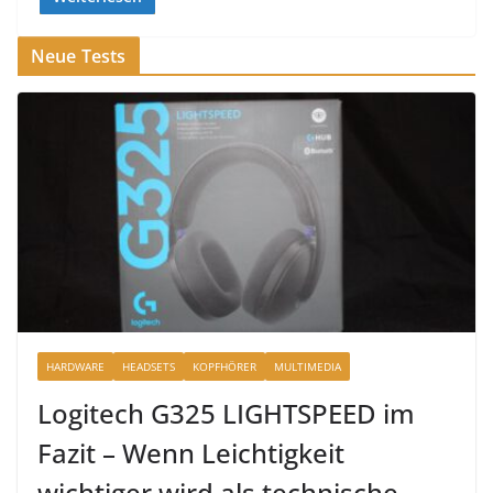
Neue Tests
HARDWARE
HEADSETS
KOPFHÖRER
MULTIMEDIA
Logitech G325 LIGHTSPEED im
Fazit – Wenn Leichtigkeit
wichtiger wird als technische