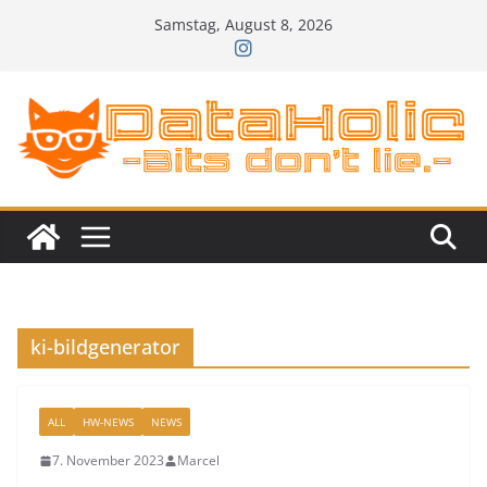
Zum
Samstag, August 8, 2026
Inhalt
springen
ki-bildgenerator
ALL
HW-NEWS
NEWS
7. November 2023
Marcel