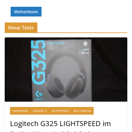
Weiterlesen
Neue Tests
HARDWARE
HEADSETS
KOPFHÖRER
MULTIMEDIA
Logitech G325 LIGHTSPEED im