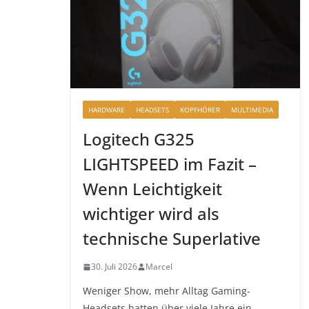
HARDWARE
HEADSETS
KOPFHÖRER
MULTIMEDIA
Logitech G325
LIGHTSPEED im Fazit –
Wenn Leichtigkeit
wichtiger wird als
technische Superlative
30. Juli 2026
Marcel
Weniger Show, mehr Alltag Gaming-
Headsets hatten über viele Jahre ein