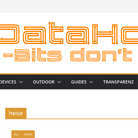
DEVICES
OUTDOOR
GUIDES
TRANSPARENZ
heise
ALL
NEWS