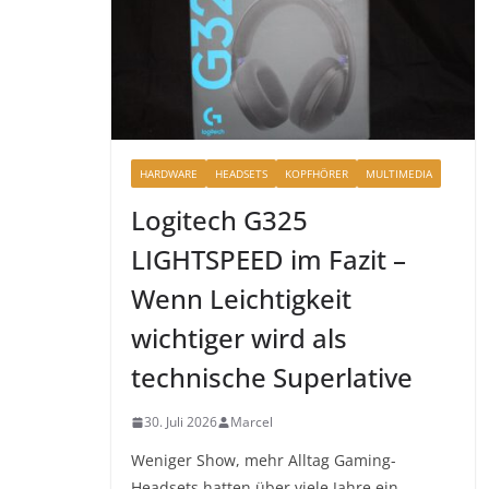
HARDWARE
HEADSETS
KOPFHÖRER
MULTIMEDIA
Logitech G325
LIGHTSPEED im Fazit –
Wenn Leichtigkeit
wichtiger wird als
technische Superlative
30. Juli 2026
Marcel
Weniger Show, mehr Alltag Gaming-
Headsets hatten über viele Jahre ein