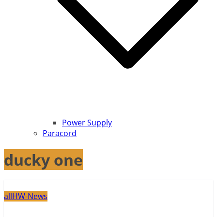
Power Supply
Paracord
ducky one
all
HW-News