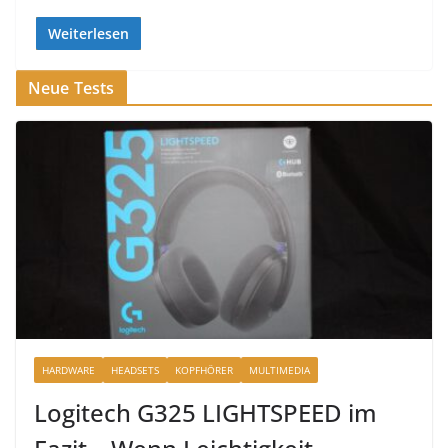
Weiterlesen
Neue Tests
HARDWARE
HEADSETS
KOPFHÖRER
MULTIMEDIA
Logitech G325 LIGHTSPEED im