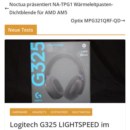
Noctua präsentiert NA-TPG1 Wärmeleitpasten-
Dichtblende für AMD AM5
Optix MPG321QRF-QD
Neue Tests
HARDWARE
HEADSETS
KOPFHÖRER
MULTIMEDIA
Logitech G325 LIGHTSPEED im