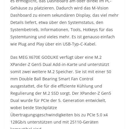
es ermöglicht, das Dashboard am oder direkt im PC-
Gehäuse zu platzieren. Dadurch wird das M-Vision
Dashboard zu einem sekundären Display, das viel mehr
Details liefert, etwa über den Systemstatus, den
Systembetrieb, Informationen, Tools, Hotkeys für das
Systemtuning und vieles mehr. Es ist genauso einfach
wie Plug and Play über ein USB-Typ-C-Kabel.
Das MEG X670E GODLIKE verfügt über eine M.2
XPander-Z Gen5 Dual Add-in-Karte und unterstützt
somit zwei weitere M.2 Speicher. Sie ist mit einer 50
mm Double Ball Bearing Smart Fan Control
ausgestattet, die für die effiziente Kühlung und
Regulierung der M.2 SSD sorgt. Der XPander-Z Gen5
Dual wurde für PCIe der 5. Generation entwickelt,
wobei beide Steckplätze
Übertragungsgeschwindigkeiten bis zu PCIe 5.0 x4
128Gb/s unterstützen und mit 25110-Geräten