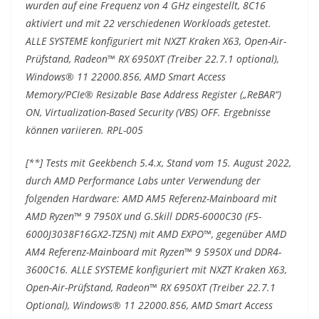
wurden auf eine Frequenz von 4 GHz eingestellt, 8C16
aktiviert und mit 22 verschiedenen Workloads getestet.
ALLE SYSTEME konfiguriert mit NXZT Kraken X63, Open-Air-
Prüfstand, Radeon™ RX 6950XT (Treiber 22.7.1 optional),
Windows® 11 22000.856, AMD Smart Access
Memory/PCIe® Resizable Base Address Register („ReBAR“)
ON, Virtualization-Based Security (VBS) OFF. Ergebnisse
können variieren. RPL-005
[**] Tests mit Geekbench 5.4.x, Stand vom 15. August 2022,
durch AMD Performance Labs unter Verwendung der
folgenden Hardware: AMD AM5 Referenz-Mainboard mit
AMD Ryzen™ 9 7950X und G.Skill DDR5-6000C30 (F5-
6000J3038F16GX2-TZ5N) mit AMD EXPO™, gegenüber AMD
AM4 Referenz-Mainboard mit Ryzen™ 9 5950X und DDR4-
3600C16. ALLE SYSTEME konfiguriert mit NXZT Kraken X63,
Open-Air-Prüfstand, Radeon™ RX 6950XT (Treiber 22.7.1
Optional), Windows® 11 22000.856, AMD Smart Access