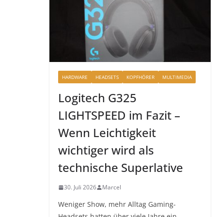
HARDWARE
HEADSETS
KOPFHÖRER
MULTIMEDIA
Logitech G325
LIGHTSPEED im Fazit –
Wenn Leichtigkeit
wichtiger wird als
technische Superlative
30. Juli 2026
Marcel
Weniger Show, mehr Alltag Gaming-
Headsets hatten über viele Jahre ein