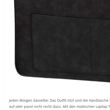
Jeden Morgen dasselbe: Das Outfit sitzt und die Handtasche f
auf oder passt nicht recht dazu. Mit den modischen Laptop-