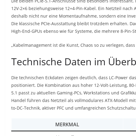
Die beiden PCIe-5.1-Anschlüsse sind besonders interessant
12V-2×6 beziehungsweise 12+4-Pin-Kabel. Ein Netzteil nach 
deshalb nicht nur eine Momentaufnahme, sondern eine Invest
Die klassische PCIe-Ausstattung bleibt trotzdem erhalten. Da
High-End-GPUs ebenso wie für Systeme, die mehrere 8-Pin-St
„Kabelmanagement ist die Kunst, Chaos so zu verlegen, dass 
Technische Daten im Überb
Die technischen Eckdaten zeigen deutlich, dass LC-Power das
positioniert. Die Kombination aus hoher 12-Volt-Leistung, 80
5.1 passt zu aktuellen Gaming-PCs, Workstations und Grafikk
Handel führen das Netzteil als vollmodulares ATX-Modell mit 
to-DC-Technik, aktiver PFC und umfangreichen Schutzschal
MERKMAL