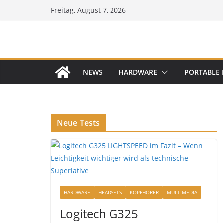
Zum
Freitag, August 7, 2026
Inhalt
springen
NEWS
HARDWARE
PORTABLE 
Neue Tests
HARDWARE
HEADSETS
KOPFHÖRER
MULTIMEDIA
Logitech G325