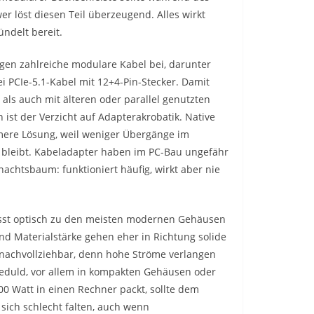
r löst diesen Teil überzeugend. Alles wirkt
ündelt bereit.
egen zahlreiche modulare Kabel bei, darunter
i PCIe-5.1-Kabel mit 12+4-Pin-Stecker. Damit
 als auch mit älteren oder parallel genutzten
 ist der Verzicht auf Adapterakrobatik. Native
mere Lösung, weil weniger Übergänge im
 bleibt. Kabeladapter haben im PC-Bau ungefähr
chtsbaum: funktioniert häufig, wirkt aber nie
passt optisch zu den meisten modernen Gehäusen
nd Materialstärke gehen eher in Richtung solide
se nachvollziehbar, denn hohe Ströme verlangen
 Geduld, vor allem in kompakten Gehäusen oder
0 Watt in einen Rechner packt, sollte dem
sich schlecht falten, auch wenn