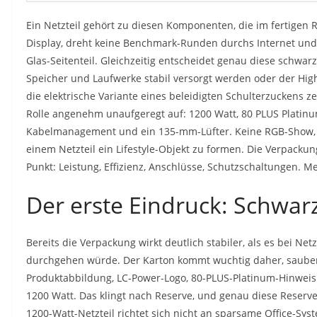
Ein Netzteil gehört zu diesen Komponenten, die im fertigen 
Display, dreht keine Benchmark-Runden durchs Internet und s
Glas-Seitenteil. Gleichzeitig entscheidet genau diese schwar
Speicher und Laufwerke stabil versorgt werden oder der Hig
die elektrische Variante eines beleidigten Schulterzuckens ze
Rolle angenehm unaufgeregt auf: 1200 Watt, 80 PLUS Platinum
Kabelmanagement und ein 135-mm-Lüfter. Keine RGB-Show, 
einem Netzteil ein Lifestyle-Objekt zu formen. Die Verpackun
Punkt: Leistung, Effizienz, Anschlüsse, Schutzschaltungen. M
Der erste Eindruck: Schwarz
Bereits die Verpackung wirkt deutlich stabiler, als es bei Net
durchgehen würde. Der Karton kommt wuchtig daher, sauber 
Produktabbildung, LC-Power-Logo, 80-PLUS-Platinum-Hinwei
1200 Watt. Das klingt nach Reserve, und genau diese Reserve 
1200-Watt-Netzteil richtet sich nicht an sparsame Office-Sys