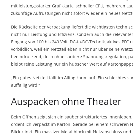
mit leistungsstarker Grafikkarte, schneller CPU, mehreren La
zukünftige Aufrüstungen nicht sofort wieder ein neues Netzte
Die Rückseite der Verpackung liefert die wichtigsten techni
nicht nur Leistung und Effizienz, sondern auch die relevant
Eingang von 100 bis 240 Volt, DC-to-DC-Technik, aktives PFC
vorbildlich, weil ein Netzteil eben nicht nur über seine Watt
beeindruckend, doch ohne saubere Spannungsregulation, 
bleibt reine Leistung nur ein hübscher Wert auf Kartonpapp
„Ein gutes Netzteil fällt im Alltag kaum auf. Ein schlechtes so
auffällig wird.“
Auspacken ohne Theater
Beim Öffnen zeigt sich ein sauber strukturiertes Innenleben.
ordentlich verpackt im Karton. Gerade bei einem schweren Net
Blick klingt. Ein massiver Metallblock mit Netzanschluss un