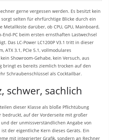
Rechner gerne vergessen werden. Es besitzt kein
orgt selten für ehrfürchtige Blicke durch ein
ze Metallkiste darüber, ob CPU, GPU, Mainboard,
h-End-PC beim ersten ernsthaften Lastwechsel
igt. Das LC-Power LC1200P V3.1 tritt in dieser
, ATX 3.1, PCIe 5.1, vollmodulares
kein Showroom-Gehabe, kein Versuch, aus
g bringt es bereits ziemlich trocken auf den
ehr Schraubenschlüssel als Cocktailbar.
, schwer, sachlich
zteilen dieser Klasse als bloße Pflichtübung
bedruckt, auf der Vorderseite mit großer
s und der unmissverständlichen Angabe von
ist der eigentliche Kern dieses Geräts. Ein
teme mit integrierter Grafik, sondern an Rechner