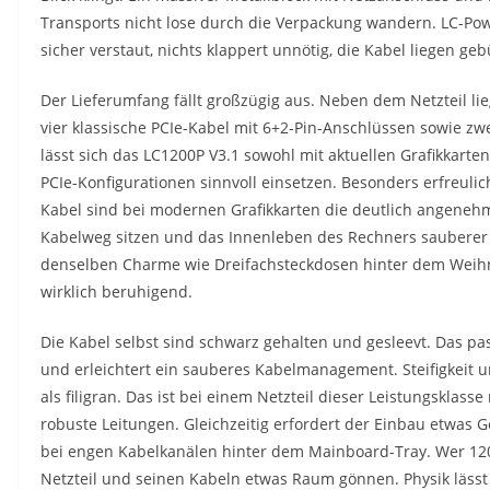
Transports nicht lose durch die Verpackung wandern. LC-Powe
sicher verstaut, nichts klappert unnötig, die Kabel liegen geb
Der Lieferumfang fällt großzügig aus. Neben dem Netzteil li
vier klassische PCIe-Kabel mit 6+2-Pin-Anschlüssen sowie zwe
lässt sich das LC1200P V3.1 sowohl mit aktuellen Grafikkarten
PCIe-Konfigurationen sinnvoll einsetzen. Besonders erfreulich
Kabel sind bei modernen Grafikkarten die deutlich angeneh
Kabelweg sitzen und das Innenleben des Rechners sauberer
denselben Charme wie Dreifachsteckdosen hinter dem Weihna
wirklich beruhigend.
Die Kabel selbst sind schwarz gehalten und gesleevt. Das 
und erleichtert ein sauberes Kabelmanagement. Steifigkeit u
als filigran. Das ist bei einem Netzteil dieser Leistungsklas
robuste Leitungen. Gleichzeitig erfordert der Einbau etwas
bei engen Kabelkanälen hinter dem Mainboard-Tray. Wer 120
Netzteil und seinen Kabeln etwas Raum gönnen. Physik lässt 