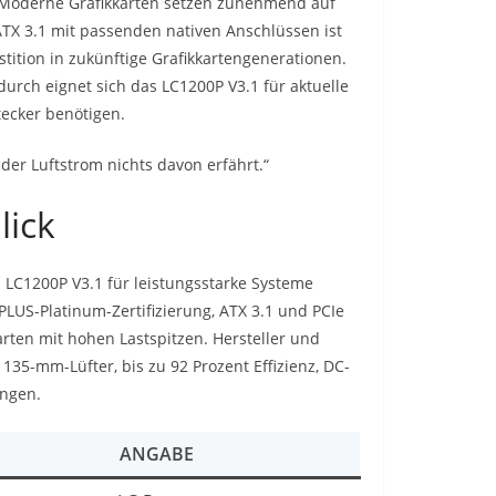
. Moderne Grafikkarten setzen zunehmend auf
ATX 3.1 mit passenden nativen Anschlüssen ist
ition in zukünftige Grafikkartengenerationen.
durch eignet sich das LC1200P V3.1 für aktuelle
ecker benötigen.
der Luftstrom nichts davon erfährt.“
lick
 LC1200P V3.1 für leistungsstarke Systeme
-PLUS-Platinum-Zertifizierung, ATX 3.1 und PCIe
arten mit hohen Lastspitzen. Hersteller und
135-mm-Lüfter, bis zu 92 Prozent Effizienz, DC-
tungen.
ANGABE