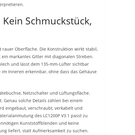
erpretieren.
 Kein Schmuckstück,
 rauer Oberfläche. Die Konstruktion wirkt stabil,
t ein markantes Gitter mit diagonalen Streben.
hblech und lässt dem 135-mm-Lüfter sichtbar
e im Inneren erkennbar, ohne dass das Gehäuse
rätebuchse, Netzschalter und Lüftungsfläche.
st. Genau solche Details zählen bei einem
wird eingebaut, verschraubt, verkabelt und
e Materialanmutung des LC1200P V3.1 passt zu
 unnötigen Kunststoffblenden und keine
tung liefert, statt Aufmerksamkeit zu suchen.