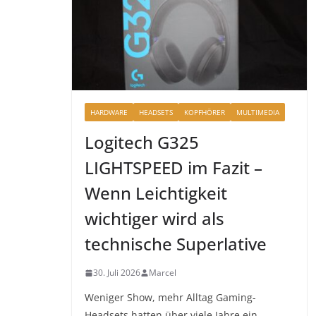
HARDWARE
HEADSETS
KOPFHÖRER
MULTIMEDIA
Logitech G325
LIGHTSPEED im Fazit –
Wenn Leichtigkeit
wichtiger wird als
technische Superlative
30. Juli 2026
Marcel
Weniger Show, mehr Alltag Gaming-
Headsets hatten über viele Jahre ein