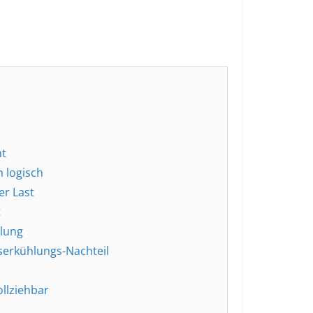
nt
 logisch
er Last
t
hlung
serkühlungs-Nachteil
ollziehbar