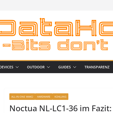
DEVICES
OUTDOOR
GUIDES
TRANSPARENZ
ALL-IN-ONE WAKÜ
HARDWARE
KÜHLUNG
Noctua NL-LC1-36 im Fazit