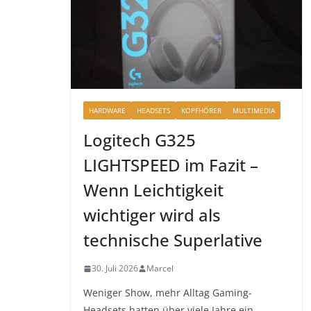
HARDWARE
HEADSETS
KOPFHÖRER
MULTIMEDIA
Logitech G325
LIGHTSPEED im Fazit –
Wenn Leichtigkeit
wichtiger wird als
technische Superlative
30. Juli 2026
Marcel
Weniger Show, mehr Alltag Gaming-
Headsets hatten über viele Jahre ein