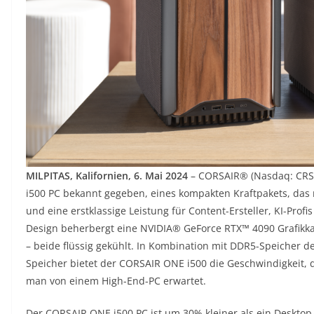
MILPITAS, Kalifornien, 6. Mai 2024
– CORSAIR® (Nasdaq: CRSR
i500 PC bekannt gegeben, eines kompakten Kraftpakets, das
und eine erstklassige Leistung für Content-Ersteller, KI-Profi
Design beherbergt eine NVIDIA® GeForce RTX™ 4090 Grafikka
– beide flüssig gekühlt. In Kombination mit DDR5-Speicher 
Speicher bietet der CORSAIR ONE i500 die Geschwindigkeit, d
man von einem High-End-PC erwartet.
Der CORSAIR ONE i500 PC ist um 30% kleiner als ein Desktop