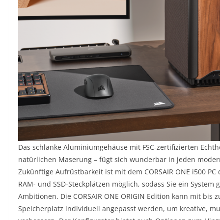
Das schlanke Aluminiumgehäuse mit FSC-zertifizierten Echtho
natürlichen Maserung – fügt sich wunderbar in jeden moder
Zukünftige Aufrüstbarkeit ist mit dem CORSAIR ONE i500 PC
RAM- und SSD-Steckplätzen möglich, sodass Sie ein System ges
Ambitionen. Die CORSAIR ONE ORIGIN Edition kann mit bis 
Speicherplatz individuell angepasst werden, um kreative, mu