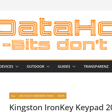
DEVICES
OUTDOOR
GUIDES
TRANSPARENZ
ALL
DEUTSCHE HARDWARE NEWS
NEWS
Kingston IronKey Keypad 20