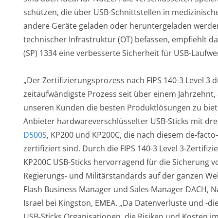
schützen, die über USB-Schnittstellen in medizinische
andere Geräte geladen oder heruntergeladen werden
technischer Infrastruktur (OT) befassen, empfiehlt da
(SP) 1334 eine verbesserte Sicherheit für USB-Laufwe
„Der Zertifizierungsprozess nach FIPS 140-3 Level 3 
zeitaufwändigste Prozess seit über einem Jahrzehnt
unseren Kunden die besten Produktlösungen zu bieten
Anbieter hardwareverschlüsselter USB-Sticks mit dr
D500S
, KP200 und KP200C, die nach diesem de-facto
zertifiziert sind. Durch die FIPS 140-3 Level 3-Zertif
KP200C USB-Sticks hervorragend für die Sicherung v
Regierungs- und Militärstandards auf der ganzen Wel
Flash Business Manager und Sales Manager DACH, Na
Israel bei Kingston, EMEA. „Da Datenverluste und -d
USB-Sticks Organisationen, die Risiken und Kosten