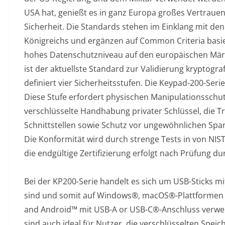
USA hat, genießt es in ganz Europa großes Vertrauen
Sicherheit. Die Standards stehen im Einklang mit de
Königreichs und ergänzen auf Common Criteria bas
hohes Datenschutzniveau auf den europäischen Märkt
ist der aktuellste Standard zur Validierung kryptogr
definiert vier Sicherheitsstufen. Die Keypad-200-Serie 
Diese Stufe erfordert physischen Manipulationsschutz
verschlüsselte Handhabung privater Schlüssel, die T
Schnittstellen sowie Schutz vor ungewöhnlichen S
Die Konformität wird durch strenge Tests in von NIS
die endgültige Zertifizierung erfolgt nach Prüfung du
Bei der KP200-Serie handelt es sich um USB-Sticks m
sind und somit auf Windows®, macOS®-Plattformen
and Android™ mit USB-A or USB-C®-Anschluss verwe
sind auch ideal für Nutzer, die verschlüsselten Spei