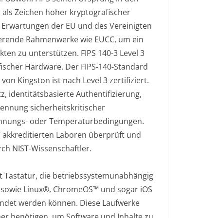
 als Zeichen hoher kryptografischer
n Erwartungen der EU und des Vereinigten
ierende Rahmenwerke wie EUCC, um ein
en zu unterstützen. FIPS 140-3 Level 3
afischer Hardware. Der FIPS-140-Standard
von Kingston ist nach Level 3 zertifiziert.
, identitätsbasierte Authentifizierung,
rennung sicherheitskritischer
pannungs- oder Temperaturbedingungen.
T akkreditierten Laboren überprüft und
rch NIST-Wissenschaftler.
it Tastatur, die betriebssystemunabhängig
 sowie Linux®, ChromeOS™ und sogar iOS
ndet werden können. Diese Laufwerke
cher benötigen, um Software und Inhalte zu