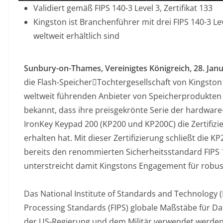
Validiert gemäß FIPS 140-3 Level 3, Zertifikat 133
Kingston ist Branchenführer mit drei FIPS 140-3 Leve
weltweit erhältlich sind
Sunbury-on-Thames, Vereinigtes Königreich, 28. Jan
die Flash-Speicher￾Tochtergesellschaft von Kingsto
weltweit führenden Anbieter von Speicherprodukten
bekannt, dass ihre preisgekrönte Serie der hardware
IronKey Keypad 200 (KP200 und KP200C) die Zertifizi
erhalten hat. Mit dieser Zertifizierung schließt die 
bereits den renommierten Sicherheitsstandard FIPS 1
unterstreicht damit Kingstons Engagement für robust
Das National Institute of Standards and Technology (
Processing Standards (FIPS) globale Maßstäbe für D
der US-Regierung und dem Militär verwendet werden