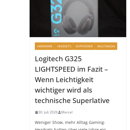
HARDWARE
HEADSETS
KOPFHÖRER
MULTIMEDIA
Logitech G325
LIGHTSPEED im Fazit –
Wenn Leichtigkeit
wichtiger wird als
technische Superlative
30. Juli 2026
Marcel
Weniger Show, mehr Alltag Gaming-
Headsets hatten über viele Jahre ein