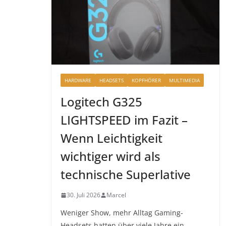
HARDWARE
HEADSETS
KOPFHÖRER
MULTIMEDIA
Logitech G325
LIGHTSPEED im Fazit –
Wenn Leichtigkeit
wichtiger wird als
technische Superlative
30. Juli 2026
Marcel
Weniger Show, mehr Alltag Gaming-
Headsets hatten über viele Jahre ein