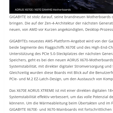
GIGABYTE ist stolz darauf, seine brandneuen Motherboards 
bringen. Die auf der Zen-4-Architektur der nächsten Genera
neuen, von AMD vor Kurzen angekündigten, Desktop-Prozess
GIGABYTEs neuestes AM5-Plattform-Angebot wird von der Ga
beide Segmente des Flaggschiffs X670E und des High-End-Ch
Unterstützung des PCIe 5.0-Steckplatzes der nächsten Gener
Speichers, geht es bei den neuen AORUS X670-Motherboards
Systemstabilität, mit direkter digitaler Stromversorgung und
Gleichzeitig wurden diese Boards mit Blick auf die Benutzerf
PCIe- und M.2 EZ-Latch-Design, um den Austausch von Kompo
Das X670E AORUS XTREME ist mit einer direkten digitalen 18
Systemstabilität effektiv verbessert, um das volle Potenzia
könnenn. Um die Wärmeableitung beim Übertakten und im Ful
GIGABYTE X670E- und X670-Mainboards mit fortschrittlichen 