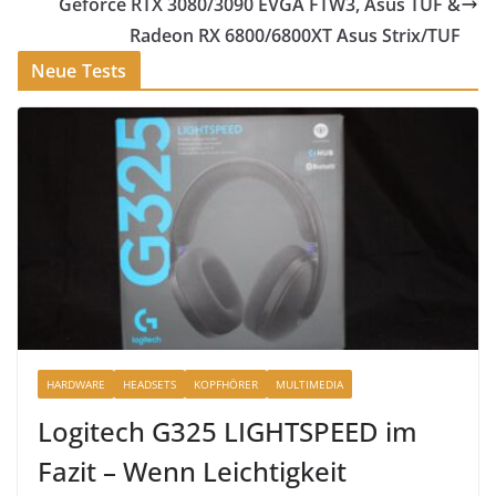
Geforce RTX 3080/3090 EVGA FTW3, Asus TUF &
Radeon RX 6800/6800XT Asus Strix/TUF
Neue Tests
HARDWARE
HEADSETS
KOPFHÖRER
MULTIMEDIA
Logitech G325 LIGHTSPEED im
Fazit – Wenn Leichtigkeit