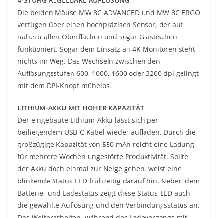
4-STUFIG REGELBARE AUFLÖSUNG
Die beiden Mäuse MW 8C ADVANCED und MW 8C ERGO
verfügen über einen hochpräzisen Sensor, der auf
nahezu allen Oberflächen und sogar Glastischen
funktioniert. Sogar dem Einsatz an 4K Monitoren steht
nichts im Weg. Das Wechseln zwischen den
Auflösungsstufen 600, 1000, 1600 oder 3200 dpi gelingt
mit dem DPI-Knopf mühelos.
LITHIUM-AKKU MIT HOHER KAPAZITÄT
Der eingebaute Lithium-Akku lässt sich per
beiliegendem USB-C Kabel wieder aufladen. Durch die
großzügige Kapazität von 550 mAh reicht eine Ladung
für mehrere Wochen ungestörte Produktivität. Sollte
der Akku doch einmal zur Neige gehen, weist eine
blinkende Status-LED frühzeitig darauf hin. Neben dem
Batterie- und Ladestatus zeigt diese Status-LED auch
die gewählte Auflösung und den Verbindungsstatus an.
Das Weiterarbeiten, während des Ladevorgangs mit