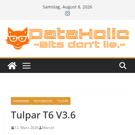
Zum
Samstag, August 8, 2026
Inhalt
springen
HARDWARE
NOTEBOOKS
TULPAR
Tulpar T6 V3.6
12. März 2026
Marcel