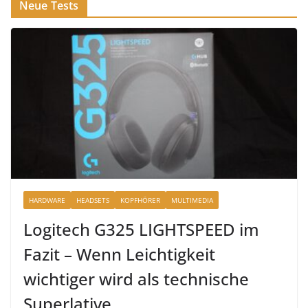
Neue Tests
HARDWARE
HEADSETS
KOPFHÖRER
MULTIMEDIA
Logitech G325 LIGHTSPEED im
Fazit – Wenn Leichtigkeit
wichtiger wird als technische
Superlative