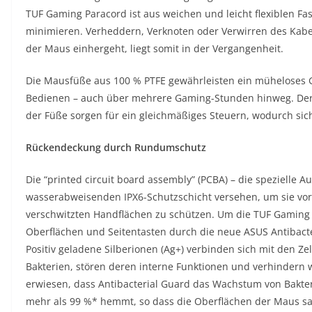
TUF Gaming Paracord ist aus weichen und leicht flexiblen Fa
minimieren. Verheddern, Verknoten oder Verwirren des Kab
der Maus einhergeht, liegt somit in der Vergangenheit.
Die Mausfüße aus 100 % PTFE gewährleisten ein müheloses 
Bedienen – auch über mehrere Gaming-Stunden hinweg. Der 
der Füße sorgen für ein gleichmäßiges Steuern, wodurch sic
Rückendeckung durch Rundumschutz
Die “printed circuit board assembly” (PCBA) – die spezielle 
wasserabweisenden IPX6-Schutzschicht versehen, um sie vor 
verschwitzten Handflächen zu schützen. Um die TUF Gaming 
Oberflächen und Seitentasten durch die neue ASUS Antibacte
Positiv geladene Silberionen (Ag+) verbinden sich mit den 
Bakterien, stören deren interne Funktionen und verhindern w
erwiesen, dass Antibacterial Guard das Wachstum von Bakte
mehr als 99 %* hemmt, so dass die Oberflächen der Maus sa