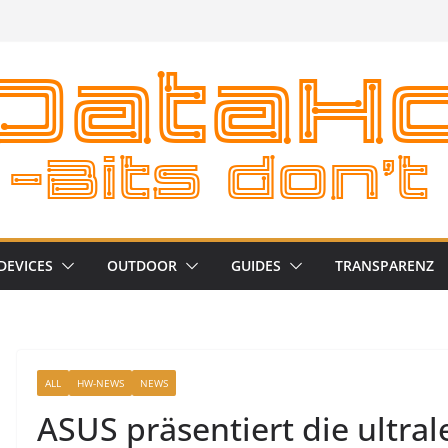
DEVICES
OUTDOOR
GUIDES
TRANSPARENZ
ALL
HW-NEWS
NEWS
ASUS präsentiert die ultral