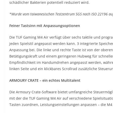
schädlicher Bakterien potentiell reduziert wird.
*Wurde vom taiwanesischen Testzentrum SGS nach ISO 22196 auf a
Feiner Tastsinn mit Anpassungsoptionen
Die TUF Gaming M4 Air verfügt über sechs taktile und prog
jeden Spielstil angepasst werden kann. 3 integrierte Speich
Anpassung bei. Die linke und rechte Taste ist von der obere
Betätigungskraft und einem geringeren Hubweg für schnellere
Empfindlichkeit im Handumdrehen angepasst werden, während
linken Seite und ein klickbares Scrollrad zusätzliche Steuer
ARMOURY CRATE – ein echtes Multitalent
Die Armoury Crate-Software bietet umfangreiche Steuermögli
mit der die TUF Gaming M4 Air auf verschiedene Spielsituati
Tasten zuordnen, Leistungseinstellungen anpassen – die M4 