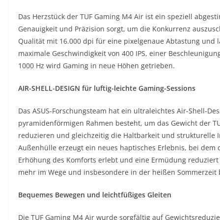
Das Herzstück der TUF Gaming M4 Air ist ein speziell abgest
Genauigkeit und Präzision sorgt, um die Konkurrenz auszusch
Qualität mit 16.000 dpi für eine pixelgenaue Abtastung und l
maximale Geschwindigkeit von 400 IPS, einer Beschleunigung 
1000 Hz wird Gaming in neue Höhen getrieben.
AIR-SHELL-DESIGN für luftig-leichte Gaming-Sessions
Das ASUS-Forschungsteam hat ein ultraleichtes Air-Shell-De
pyramidenförmigen Rahmen besteht, um das Gewicht der T
reduzieren und gleichzeitig die Haltbarkeit und strukturelle I
Außenhülle erzeugt ein neues haptisches Erlebnis, bei dem d
Erhöhung des Komforts erlebt und eine Ermüdung reduziert 
mehr im Wege und insbesondere in der heißen Sommerzeit 
Bequemes Bewegen und leichtfüßiges Gleiten
Die TUF Gaming M4 Air wurde sorgfältig auf Gewichtsreduzie