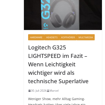
HARDWARE
HEADSETS
KOPFHÖRER
MULTIMEDIA
Logitech G325
LIGHTSPEED im Fazit –
Wenn Leichtigkeit
wichtiger wird als
technische Superlative
30. Juli 2026
Marcel
Weniger Show, mehr Alltag Gaming-
Headsets hatten über viele Jahre ein