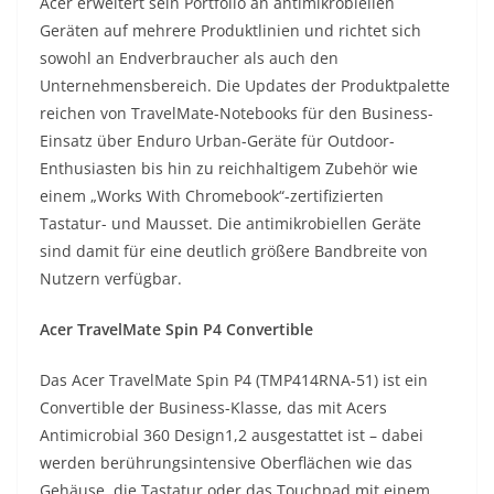
Acer erweitert sein Portfolio an antimikrobiellen
Geräten auf mehrere Produktlinien und richtet sich
sowohl an Endverbraucher als auch den
Unternehmensbereich. Die Updates der Produktpalette
reichen von TravelMate-Notebooks für den Business-
Einsatz über Enduro Urban-Geräte für Outdoor-
Enthusiasten bis hin zu reichhaltigem Zubehör wie
einem „Works With Chromebook“-zertifizierten
Tastatur- und Mausset. Die antimikrobiellen Geräte
sind damit für eine deutlich größere Bandbreite von
Nutzern verfügbar.
Acer TravelMate Spin P4 Convertible
Das Acer TravelMate Spin P4 (TMP414RNA-51) ist ein
Convertible der Business-Klasse, das mit Acers
Antimicrobial 360 Design1,2 ausgestattet ist – dabei
werden berührungsintensive Oberflächen wie das
Gehäuse, die Tastatur oder das Touchpad mit einem