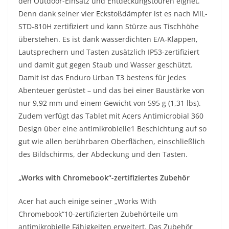
den Outdoor-Einsatz und Entdeckungstouren eignet.
Denn dank seiner vier Eckstoßdämpfer ist es nach MIL-
STD-810H zertifiziert und kann Stürze aus Tischhöhe
überstehen. Es ist dank wasserdichten E/A-Klappen,
Lautsprechern und Tasten zusätzlich IP53-zertifiziert
und damit gut gegen Staub und Wasser geschützt.
Damit ist das Enduro Urban T3 bestens für jedes
Abenteuer gerüstet – und das bei einer Baustärke von
nur 9,92 mm und einem Gewicht von 595 g (1,31 lbs).
Zudem verfügt das Tablet mit Acers Antimicrobial 360
Design über eine antimikrobielle1 Beschichtung auf so
gut wie allen berührbaren Oberflächen, einschließlich
des Bildschirms, der Abdeckung und den Tasten.
„Works with Chromebook“-zertifiziertes Zubehör
Acer hat auch einige seiner „Works With
Chromebook“10-zertifizierten Zubehörteile um
antimikrobielle Fähigkeiten erweitert. Das Zubehör