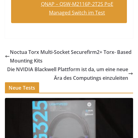
QNAP – QSW-M2116P-2T2S PoE
Managed Switch im Test
Noctua Torx Multi-Socket Securefirm2+ Torx- Based
Mounting Kits
Die NVIDIA Blackwell Plattform ist da, um eine neue
Ära des Computings einzuleiten
Neue Tests