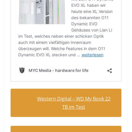
Western Digital – WD My Book 22
TB im Test