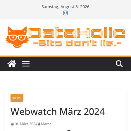
Zum
Samstag, August 8, 2026
Inhalt
springen
NEWS
Webwatch März 2024
16. März 2024
Marcel