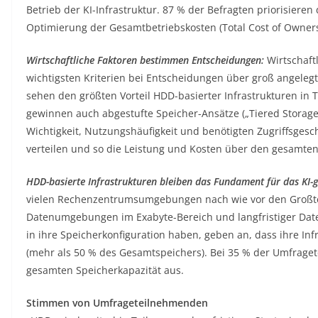
Betrieb der KI-Infrastruktur. 87 % der Befragten priorisier
Optimierung der Gesamtbetriebskosten (Total Cost of Owners
Wirtschaftliche Faktoren bestimmen Entscheidungen:
Wirtschaftl
wichtigsten Kriterien bei Entscheidungen über groß angelegt
sehen den größten Vorteil HDD-basierter Infrastrukturen in 
gewinnen auch abgestufte Speicher-Ansätze („Tiered Storage
Wichtigkeit, Nutzungshäufigkeit und benötigten Zugriffsges
verteilen und so die Leistung und Kosten über den gesamte
HDD-basierte Infrastrukturen bleiben das Fundament für das KI
vielen Rechenzentrumsumgebungen nach wie vor den Großtei
Datenumgebungen im Exabyte-Bereich und langfristiger Date
in ihre Speicherkonfiguration haben, geben an, dass ihre In
(mehr als 50 % des Gesamtspeichers). Bei 35 % der Umfrag
gesamten Speicherkapazität aus.
Stimmen von Umfrageteilnehmenden