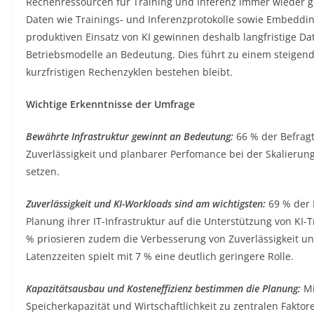
Rechenressourcen für Training und Inferenz immer wieder g
Daten wie Trainings- und Inferenzprotokolle sowie Embeddi
produktiven Einsatz von KI gewinnen deshalb langfristige D
Betriebsmodelle an Bedeutung. Dies führt zu einem steigen
kurzfristigen Rechenzyklen bestehen bleibt.
Wichtige Erkenntnisse der Umfrage
Bewährte Infrastruktur gewinnt an Bedeutung:
66 % der Befragt
Zuverlässigkeit und planbarer Perfomance bei der Skalierung
setzen.
Zuverlässigkeit und KI-Workloads sind am wichtigsten:
69 % der 
Planung ihrer IT-Infrastruktur auf die Unterstützung von KI-
% priosieren zudem die Verbesserung von Zuverlässigkeit un
Latenzzeiten spielt mit 7 % eine deutlich geringere Rolle.
Kapazitätsausbau und Kosteneffizienz bestimmen die Planung:
Mi
Speicherkapazität und Wirtschaftlichkeit zu zentralen Fakto