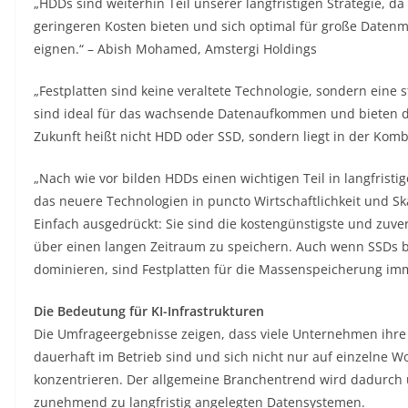
„HDDs sind weiterhin Teil unserer langfristigen Strategie, da
geringeren Kosten bieten und sich optimal für große Datenm
eignen.“ – Abish Mohamed, Amstergi Holdings
„Festplatten sind keine veraltete Technologie, sondern eine 
sind ideal für das wachsende Datenaufkommen und bieten di
Zukunft heißt nicht HDD oder SSD, sondern liegt in der Kom
„Nach wie vor bilden HDDs einen wichtigen Teil in langfristig
das neuere Technologien in puncto Wirtschaftlichkeit und Sk
Einfach ausgedrückt: Sie sind die kostengünstigste und zuve
über einen langen Zeitraum zu speichern. Auch wenn SSDs 
dominieren, sind Festplatten für die Massenspeicherung im
Die Bedeutung für KI-Infrastrukturen
Die Umfrageergebnisse zeigen, dass viele Unternehmen ihre 
dauerhaft im Betrieb sind und sich nicht nur auf einzelne W
konzentrieren. Der allgemeine Branchentrend wird dadurch u
zunehmend zu langfristig angelegten Datensystemen.