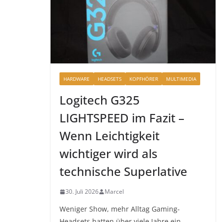
HARDWARE
HEADSETS
KOPFHÖRER
MULTIMEDIA
Logitech G325
LIGHTSPEED im Fazit –
Wenn Leichtigkeit
wichtiger wird als
technische Superlative
30. Juli 2026
Marcel
Weniger Show, mehr Alltag Gaming-
Headsets hatten über viele Jahre ein