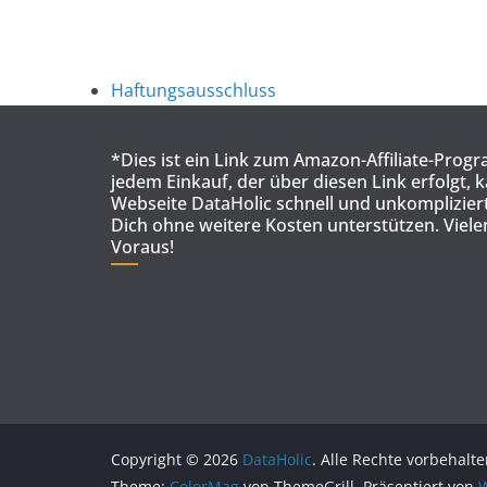
Haftungsausschluss
*Dies ist ein Link zum Amazon-Affiliate-Prog
jedem Einkauf, der über diesen Link erfolgt, 
Webseite DataHolic schnell und unkompliziert
Dich ohne weitere Kosten unterstützen. Viel
Voraus!
Copyright © 2026
DataHolic
. Alle Rechte vorbehalte
Theme:
ColorMag
von ThemeGrill. Präsentiert von
W