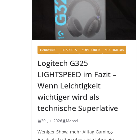
HARDWARE
HEADSETS
KOPFHÖRER
MULTIMEDIA
Logitech G325
LIGHTSPEED im Fazit –
Wenn Leichtigkeit
wichtiger wird als
technische Superlative
30. Juli 2026
Marcel
Weniger Show, mehr Alltag Gaming-
Headsets hatten über viele Jahre ein