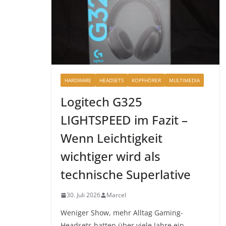
HARDWARE
HEADSETS
KOPFHÖRER
MULTIMEDIA
Logitech G325
LIGHTSPEED im Fazit –
Wenn Leichtigkeit
wichtiger wird als
technische Superlative
30. Juli 2026
Marcel
Weniger Show, mehr Alltag Gaming-
Headsets hatten über viele Jahre ein