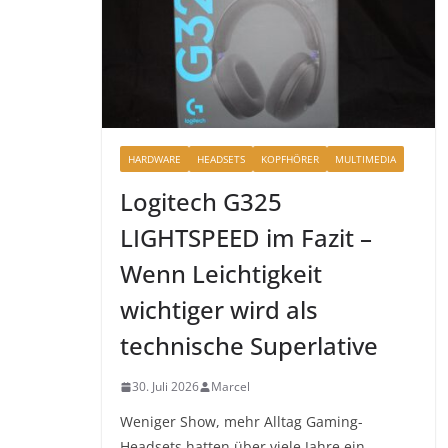
HARDWARE
HEADSETS
KOPFHÖRER
MULTIMEDIA
Logitech G325
LIGHTSPEED im Fazit –
Wenn Leichtigkeit
wichtiger wird als
technische Superlative
30. Juli 2026
Marcel
Weniger Show, mehr Alltag Gaming-
Headsets hatten über viele Jahre ein